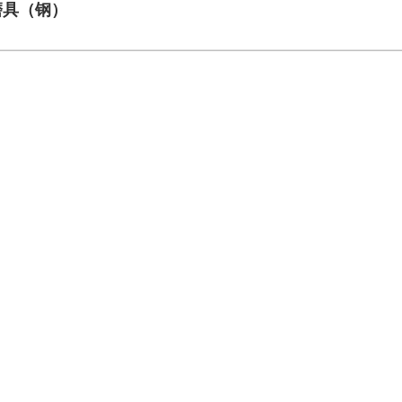
磨具（钢）